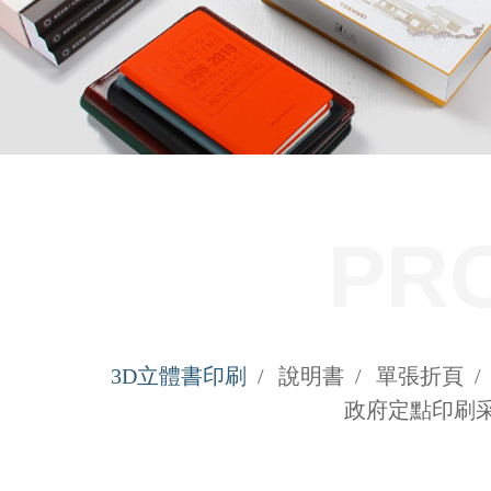
PR
3D立體書印刷
/
說明書
/
單張折頁
/
政府定點印刷