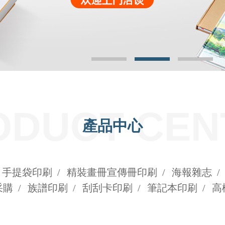
ODUCT CEN
產品中心
手提袋印刷
/
精裝畫冊宣傳冊印刷
/
海報雜志
/
采購
/
族譜印刷
/
刮刮卡印刷
/
筆記本印刷
/
高