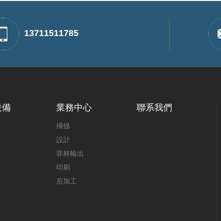
13711511785
設備
業務中心
聯系我們
掃描
設計
菲林輸出
印刷
后加工