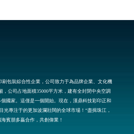
印刷包裝綜合性企業，公司致力于為品牌企業、文化機
，公司占地面積35000平方米，建有全封閉中央空調
多個國家。這僅是一個開始。現在，漢鼎科技彩印正和
目光專注于的更加波瀾壯闊的全球市場！“盡揖珠江，
四海賓朋多贏合作，共創偉業！