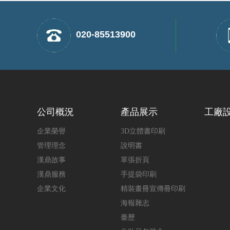
020-85513900
公司概況
產品展示
工廠
企業榮譽
3D立體書印刷
管理理念
說明書
漢鼎故事
單張折頁
漢鼎服務
手提袋印刷
企業文化
精裝畫冊宣傳冊印刷
海報雜志
臺歷