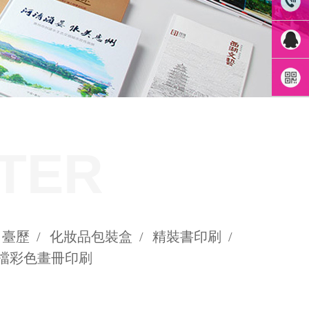
020-
8551390
1371151
QQ咨詢
微信咨
TER
詢
臺歷
/
化妝品包裝盒
/
精裝書印刷
/
檔彩色畫冊印刷