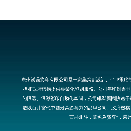
廣州漢鼎彩印有限公司是一家集策劃設計、CTP電
構和政府機構提供專業化印刷服務。公司年印制書刊能
的恒溫、恒濕彩印自動化車間，公司毗鄰廣園快速干
數以百計當代中國最具影響力的品牌公司、政府機構
西斟北斗，萬象為賓客”，廣