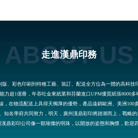
ABOUT US
走進漢鼎印務
腦制版、彩色印刷到特種工藝、裝訂、配送全方位為一體的高科技
力超1億冊，年吞吐金東紙業和芬蘭進口UPM優質紙張8000多噸
線，在物流配送上具得天獨厚的優勢，產品遠銷歐洲、美洲100
、知名學府共同努力，明天，廣州漢鼎彩印將踏潮而上，戰略的
州漢鼎彩印公司像一顆璀燦的明珠，以開放的姿態和胸懷，歡迎